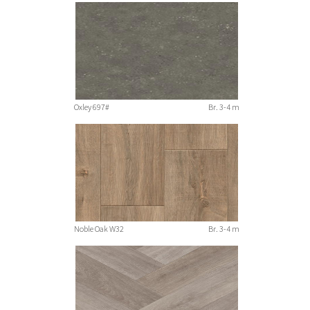
Oxley 697#
Br. 3-4 m
Noble Oak W32
Br. 3-4 m