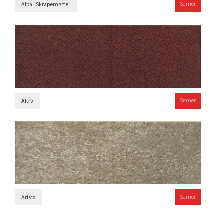
Se mer
Alba "Skrapematte"
Se mer
Altro
Se mer
Aristo