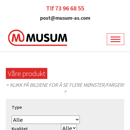
Tlf 73 96 68 55
post@musum-as.com
Våre produkt
< KLIKK PÅ BILDENE FOR Å SE FLERE MØNSTER/FARGER!
>
Type
Kvalitet