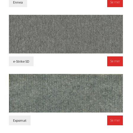
Se mer
Ennea
Se mer
e-Strike SD
Se mer
Expomat