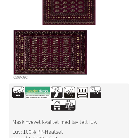
6598-392
Maskinvevet kvalitet med lav tett luv.
Luv: 100% PP-Heatset