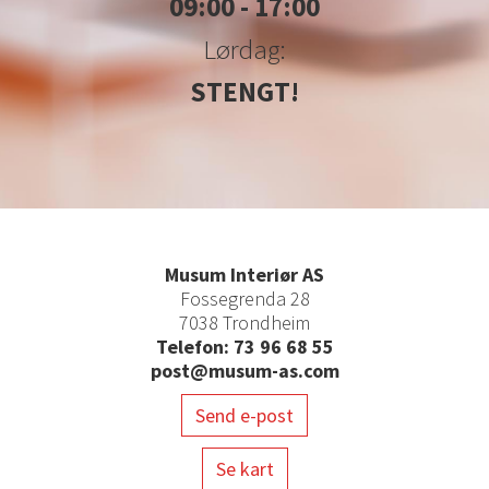
09:00 - 17:00
Lørdag:
STENGT!
Musum Interiør AS
Fossegrenda 28
7038 Trondheim
Telefon: 73 96 68 55
post@musum-as.com
Send e-post
Se kart