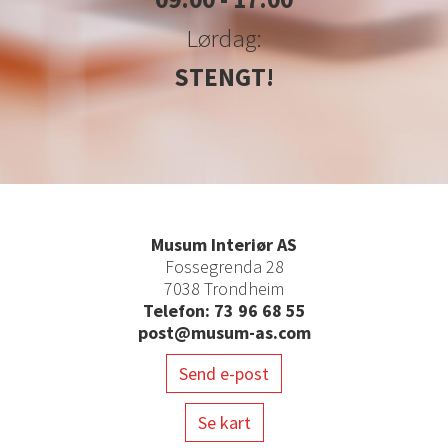
Lørdag:
STENGT!
Musum Interiør AS
Fossegrenda 28
7038 Trondheim
Telefon: 73 96 68 55
post@musum-as.com
Send e-post
Se kart