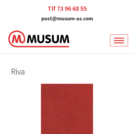
Tlf 73 96 68 55
post@musum-as.com
Riva