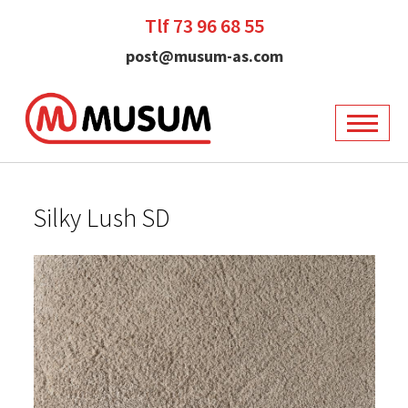
Tlf 73 96 68 55
post@musum-as.com
Silky Lush SD