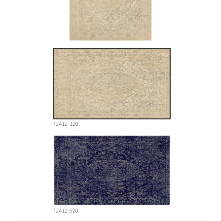
72412-120
72412-520