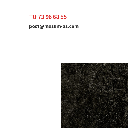
Tlf 73 96 68 55
post@musum-as.com