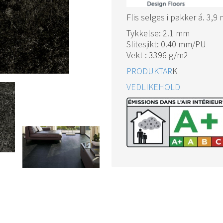
Flis selges i pakker á. 3,9
Tykkelse: 2.1 mm
Slitesjikt: 0.40 mm/PU
Vekt : 3396 g/m2
PRODUKTAR
K
VEDLIKEHOLD