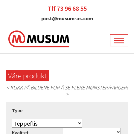
Tlf 73 96 68 55
post@musum-as.com
Våre produkt
< KLIKK PÅ BILDENE FOR Å SE FLERE MØNSTER/FARGER!
>
Type
Kvalitet