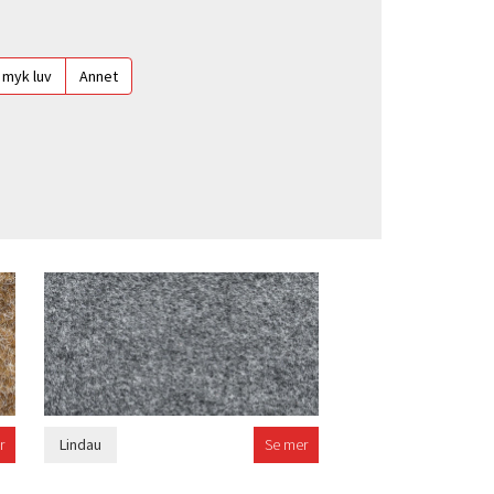
 myk luv
Annet
r
Lindau
Se mer