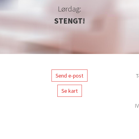
Lørdag:
STENGT!
Send e-post
Te
Se kart
I