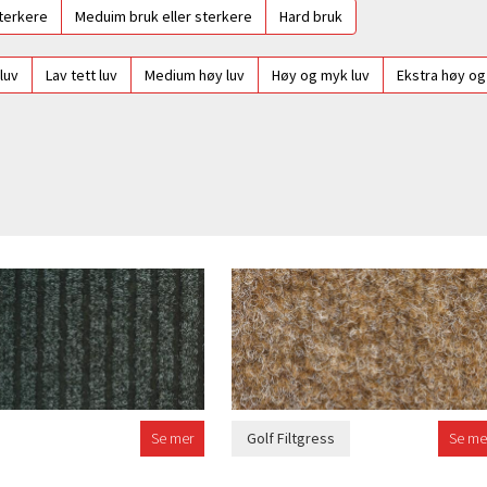
sterkere
Meduim bruk eller sterkere
Hard bruk
 luv
Lav tett luv
Medium høy luv
Høy og myk luv
Ekstra høy og
Se mer
Golf Filtgress
Se me