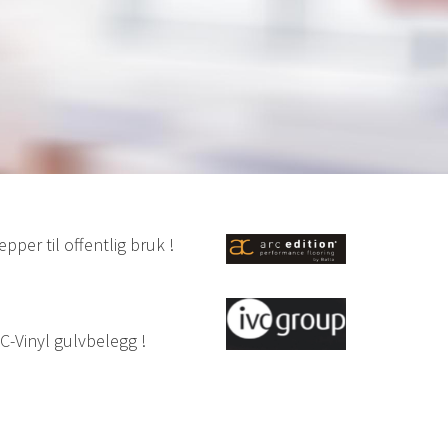
pper til offentlig bruk !
VC-Vinyl gulvbelegg !