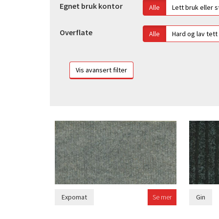
Egnet bruk kontor
Alle
Lett bruk eller 
Overflate
Alle
Hard og lav tett
Expomat
Se mer
Gin