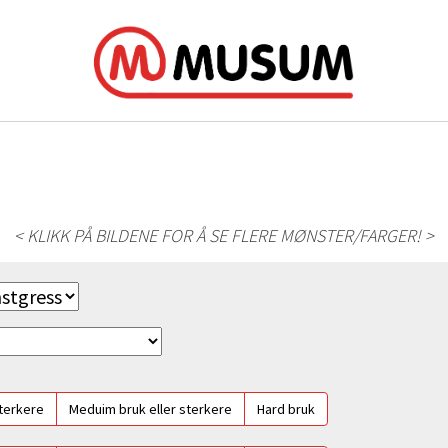
< KLIKK PÅ BILDENE FOR Å SE FLERE MØNSTER/FARGER! >
sterkere
Meduim bruk eller sterkere
Hard bruk